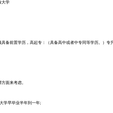
放大学
须具备前置学历，高起专：（具备高中或者中专同等学历。）专
哪方面来考虑。
大学早毕业半年到一年;